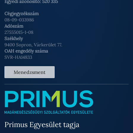
Egyedi azonosító: 520 335
Cégjegyzékszám
08-09-033986
Adószám
27555015-1-08
Székhely
9400 Sopron, Várkerület 77.
OAH engedély száma
SVR-HA14833
Menedzsment
Primus Egyesület tagja