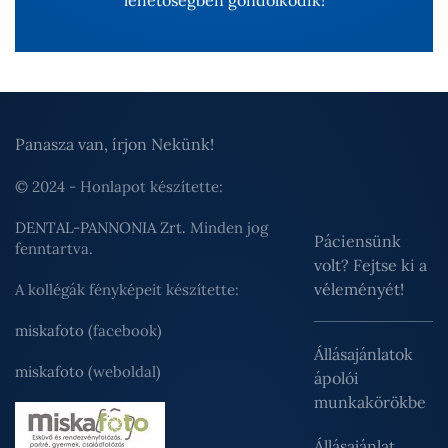
lehetőségben gondolkodik!
Panasza van, írjon Nekünk!
© 2024 - Honlapot készítette:
DENTAL-PANNONIA Zrt.
Minden jog
Páciensünk
fenntartva.
volt? Fejtse ki a
véleményét!
A kollégák fényképeit készítette:
miskafoto
(facebook)
Állásajánlatok
miskafoto
(weboldal)
ápolói
munkakörökbe
Állásajánlat