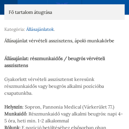
Fő tartalom átugrása
Kategória:
Állásajánlatok
.
Állásajánlat vérvételi asszisztens, ápoló munkakörbe
Állásajánlat: részmunkaidős / beugrós vérvételi
asszisztens
Gyakorlott vérvételi asszisztenst keresünk
részmunkaidős vagy beugrós alkalmi pozícióba
csapatunkba.
Helyszín
: Sopron, Pannonia Medical (Várkerület 77.)
Munkaidő
: Részmunkaidő vagy alkalmi beugrós: napi 4-
5 óra, heti min. 1-2 alkalommal
Rólunk:
E pozíció betöltéséhez elsősorban olyan