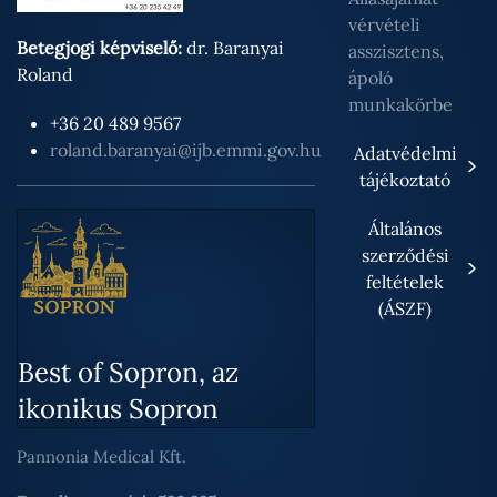
vérvételi
Betegjogi képviselő:
dr. Baranyai
asszisztens,
Roland
ápoló
munkakörbe
+36 20 489 9567
roland.baranyai@ijb.emmi.gov.hu
Adatvédelmi
tájékoztató
Általános
szerződési
feltételek
(ÁSZF)
Best of Sopron, az
ikonikus Sopron
Pannonia Medical Kft.