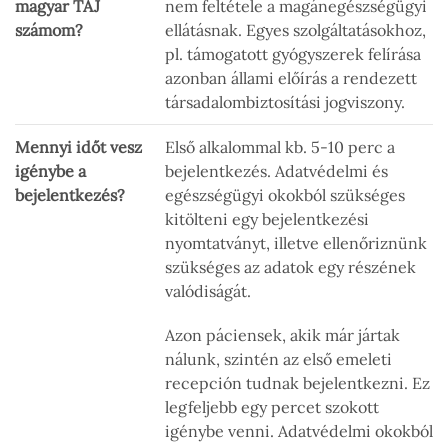
magyar TAJ
nem feltétele a magánegészségügyi
számom?
ellátásnak. Egyes szolgáltatásokhoz,
pl. támogatott gyógyszerek felírása
azonban állami előírás a rendezett
társadalombiztosítási jogviszony.
Mennyi időt vesz
Első alkalommal kb. 5-10 perc a
igénybe a
bejelentkezés. Adatvédelmi és
bejelentkezés?
egészségügyi okokból szükséges
kitölteni egy bejelentkezési
nyomtatványt, illetve ellenőriznünk
szükséges az adatok egy részének
valódiságát.
Azon páciensek, akik már jártak
nálunk, szintén az első emeleti
recepción tudnak bejelentkezni. Ez
legfeljebb egy percet szokott
igénybe venni. Adatvédelmi okokból