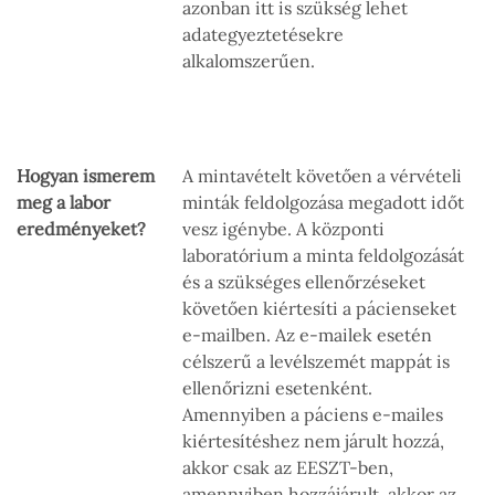
azonban itt is szükség lehet
adategyeztetésekre
alkalomszerűen.
Hogyan ismerem
A mintavételt követően a vérvételi
meg a labor
minták feldolgozása megadott időt
eredményeket?
vesz igénybe. A központi
laboratórium a minta feldolgozását
és a szükséges ellenőrzéseket
követően kiértesíti a pácienseket
e-mailben. Az e-mailek esetén
célszerű a levélszemét mappát is
ellenőrizni esetenként.
Amennyiben a páciens e-mailes
kiértesítéshez nem járult hozzá,
akkor csak az EESZT-ben,
amennyiben hozzájárult, akkor az