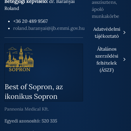
Betegjogi képviselő:
dr. Baranyai
asszisztens,
Roland
ápoló
munkakörbe
+36 20 489 9567
roland.baranyai@ijb.emmi.gov.hu
Adatvédelmi
tájékoztató
Általános
szerződési
feltételek
(ÁSZF)
Best of Sopron, az
ikonikus Sopron
Pannonia Medical Kft.
Egyedi azonosító: 520 335