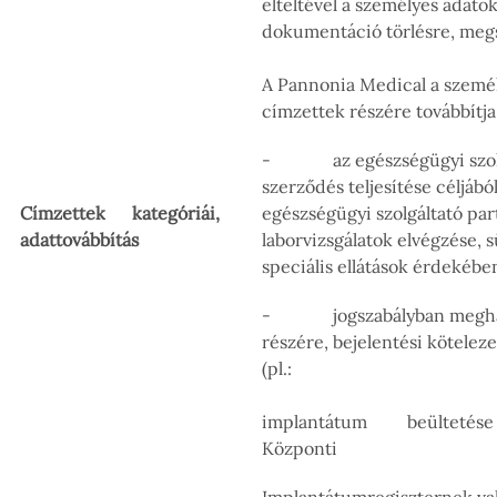
elteltével a személyes adato
dokumentáció törlésre, meg
A Pannonia Medical a személ
címzettek részére továbbítja
- az egészségügyi szolgált
szerződés teljesítése céljáb
Címzettek kategóriái,
egészségügyi szolgáltató part
adattovábbítás
laborvizsgálatok elvégzése, s
speciális ellátások érdekébe
- jogszabályban meghatá
részére, bejelentési kötelez
(pl.:
implantátum beült
Központi