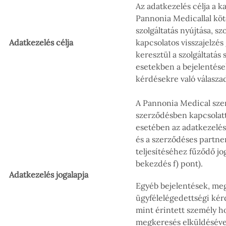
Az adatkezelés célja a k
Pannonia Medicallal kötö
szolgáltatás nyújtása, s
Adatkezelés célja
kapcsolatos visszajelzés
keresztül a szolgáltatás
esetekben a bejelentés
kérdésekre való válasza
A Pannonia Medical szer
szerződésben kapcsolat
esetében az adatkezelés
és a szerződéses partne
teljesítéséhez fűződő jo
bekezdés f) pont).
Adatkezelés jogalapja
Egyéb bejelentések, meg
ügyfélelégedettségi kérd
mint érintett személy ho
megkeresés elküldésével