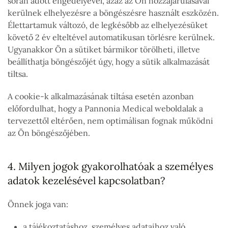
során adott engedélyével, azaz az Ön hozzájárulásával
kerülnek elhelyezésre a böngészésre használt eszközén.
Élettartamuk változó, de legkésőbb az elhelyezésüket
követő 2 év elteltével automatikusan törlésre kerülnek.
Ugyanakkor Ön a sütiket bármikor törölheti, illetve
beállíthatja böngészőjét úgy, hogy a sütik alkalmazását
tiltsa.
A cookie-k alkalmazásának tiltása esetén azonban
előfordulhat, hogy a Pannonia Medical weboldalak a
tervezettől eltérően, nem optimálisan fognak működni
az Ön böngészőjében.
4. Milyen jogok gyakorolhatóak a személyes
adatok kezelésével kapcsolatban?
Önnek joga van:
a tájékoztatáshoz, személyes adataihoz való