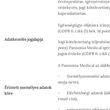
érvényesítése, igényérvénye
védekezés, jogi kötelezettség
kapcsolattartás.
Egészségügyi ellátásra irányu
(GDPR 6. cikk (1) bek. b) pont
Adatkezelés jogalapja
Jogi kötelezettség teljesítése
pont) Pannonia Medical igé
jogos érdeke (GDPR 6. cikk (1
A Pannonia Medical az alábbi
- Személyazonosító adatok (
anyja neve),
Érintett személyes adatok
- Elérhetőségi adatok (lak
köre
email cím),
- egészségügyi ellátással 