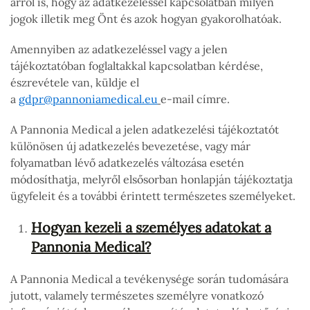
arról is, hogy az adatkezeléssel kapcsolatban milyen
jogok illetik meg Önt és azok hogyan gyakorolhatóak.
Amennyiben az adatkezeléssel vagy a jelen
tájékoztatóban foglaltakkal kapcsolatban kérdése,
észrevétele van, küldje el
a
gdpr@pannoniamedical.eu
e-mail címre.
A Pannonia Medical a jelen adatkezelési tájékoztatót
különösen új adatkezelés bevezetése, vagy már
folyamatban lévő adatkezelés változása esetén
módosíthatja, melyről elsősorban honlapján tájékoztatja
ügyfeleit és a további érintett természetes személyeket.
Hogyan kezeli a személyes adatokat a
Pannonia Medical?
A Pannonia Medical a tevékenysége során tudomására
jutott, valamely természetes személyre vonatkozó