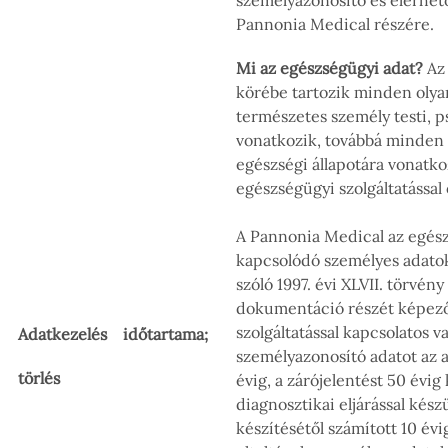
személyazonosító és elérhető
Pannonia Medical részére.
Mi az egészségügyi adat?
Az
körébe tartozik minden olya
természetes személy testi, p
vonatkozik, továbbá minden 
egészségi állapotára vonatko
egészségügyi szolgáltatással
A Pannonia Medical az egész
kapcsolódó személyes adatok
szóló 1997. évi XLVII. törvén
dokumentáció részét képező
szolgáltatással kapcsolatos 
Adatkezelés időtartama;
személyazonosító adatot az a
törlés
évig, a zárójelentést 50 évig
diagnosztikai eljárással készü
készítésétől számított 10 évig