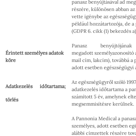
panasz benyújtásával ad me
részére, különösen abban a
vette igénybe az egészségügy
például hozzátartozója, de a
(GDPR 6. cikk (1) bekezdés a)
Panasz benyújtóján
Érintett személyes adatok
megadott személyazonosító a
köre
mail cím, lakcím), továbbá a 
adott esetben egészségügyi 
Az egészségügyről szóló 1997.
Adatkezelés időtartama;
adatkezelés időtartama a pan
számított 5 év, amelynek elte
törlés
megsemmisítésre kerülnek.
A Pannonia Medical a panasz
személyes, adott esetben eg
alábbi címzettek részére tová