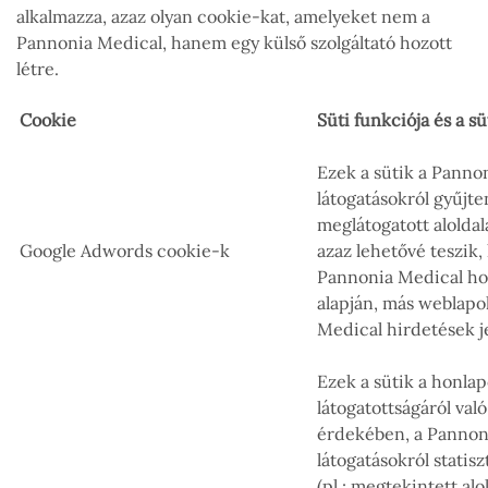
alkalmazza, azaz olyan cookie-kat, amelyeket nem a
Pannonia Medical, hanem egy külső szolgáltató hozott
létre.
Cookie
Süti funkciója és a sü
Ezek a sütik a Panno
látogatásokról gyűjte
meglátogatott alolda
Google Adwords cookie-k
azaz lehetővé teszik,
Pannonia Medical hon
alapján, más weblapo
Medical hirdetések 
Ezek a sütik a honlap
látogatottságáról val
érdekében, a Pannoni
látogatásokról statis
(pl.: megtekintett alo