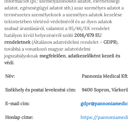
információt (pl.: személyazonosító adatot, elérhetőségi
adatot, egészségügyi adatot stb.) azaz személyes adatot a
természetes személyeknek a személyes adatok kezelése
tekintetében történő védelméről és az ilyen adatok
szabad áramlásáról, valamint a 95/46/EK rendelet
hatályon kívül helyezéséről szóló
2016/679 EU
rendeletnek
(Általános adatvédelmi rendelet –
GDPR
),
továbbá a vonatkozó magyar adatvédelmi
jogszabályoknak
megfelelően
,
adatkezelőként kezeli és
védi
.
Név:
Pannonia Medical Kft
Székhely és postai levelezési cím:
9400 Sopron, Várkerül
E-mail cím:
gdpr@pannoniamedic
Honlap címe:
https://pannoniamedi