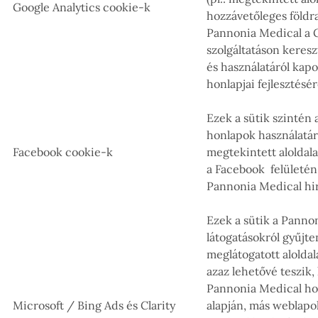
Google Analytics cookie-k
hozzávetőleges földra
Pannonia Medical a G
szolgáltatáson keresz
és használatáról kapot
honlapjai fejlesztésér
Ezek a sütik szintén
honlapok használatáró
Facebook cookie-k
megtekintett aloldal
a Facebook felületén
Pannonia Medical hi
Ezek a sütik a Panno
látogatásokról gyűjte
meglátogatott alolda
azaz lehetővé teszik,
Pannonia Medical hon
Microsoft / Bing Ads és Clarity
alapján, más weblapo