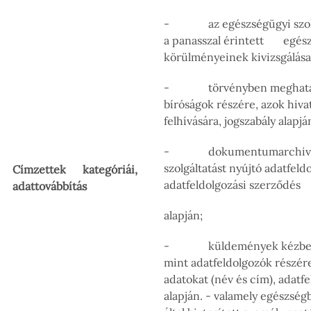
- az egészségügyi szolgá
a panasszal érintett egészs
körülményeinek kivizsgálása 
- törvényben meghatáro
bíróságok részére, azok hiv
felhívására, jogszabály alapjá
- dokumentumarchiválási
szolgáltatást nyújtó adatfeld
Címzettek kategóriái,
adatfeldolgozási szerződés
adattovábbítás
alapján;
- küldemények kézbesíté
mint adatfeldolgozók részér
adatokat (név és cím), adatf
alapján. - valamely egészségb