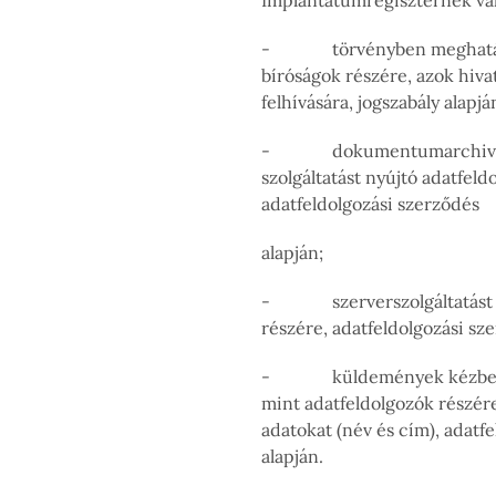
Implantátumregiszternek val
- törvényben meghatáro
bíróságok részére, azok hiv
felhívására, jogszabály alapjá
- dokumentumarchiválási
szolgáltatást nyújtó adatfeld
adatfeldolgozási szerződés
alapján;
- szerverszolgáltatást ny
részére, adatfeldolgozási sze
- küldemények kézbesíté
mint adatfeldolgozók részér
adatokat (név és cím), adatf
alapján.