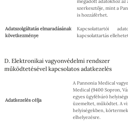
megadott adatokhoz az a
szerkesztője, mint a Pa
is hozzáférhet.
Adatszolgáltatás elmaradásának
Kapcsolattartói a
következménye
kapcsolattartás ellehete
D. Elektronikai vagyonvédelmi rendszer
működtetésével kapcsolatos adatkezelés
A Pannonia Medical vagyo
Medical (9400 Sopron, Várk
egyes ügyfélváró helyisé
Adatkezelés célja
üzemeltet, működtet. A vi
helyiségekben, kórterme
elhelyezésre.