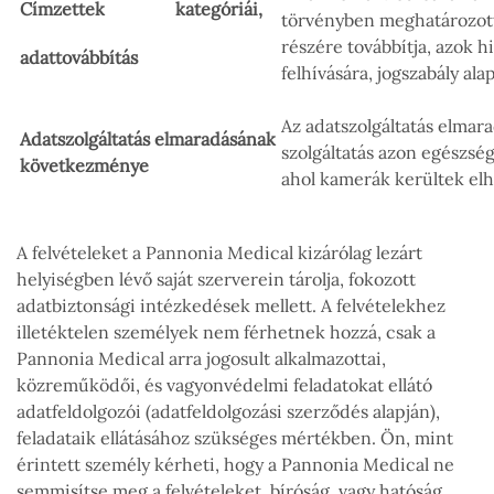
Címzettek kategóriái,
törvényben meghatározott
részére továbbítja, azok 
adattovábbítás
felhívására, jogszabály ala
Az adatszolgáltatás elmar
Adatszolgáltatás elmaradásának
szolgáltatás azon egészség
következménye
ahol kamerák kerültek elh
A felvételeket a Pannonia Medical kizárólag lezárt
helyiségben lévő saját szerverein tárolja, fokozott
adatbiztonsági intézkedések mellett. A felvételekhez
illetéktelen személyek nem férhetnek hozzá, csak a
Pannonia Medical arra jogosult alkalmazottai,
közreműködői, és vagyonvédelmi feladatokat ellátó
adatfeldolgozói (adatfeldolgozási szerződés alapján),
feladataik ellátásához szükséges mértékben. Ön, mint
érintett személy kérheti, hogy a Pannonia Medical ne
semmisítse meg a felvételeket, bíróság, vagy hatóság