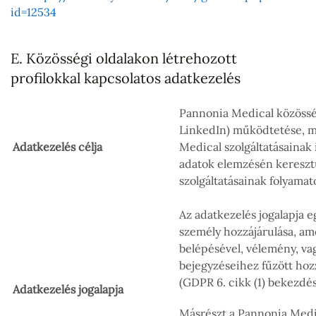
id=12534
E. Közösségi oldalakon létrehozott
profilokkal kapcsolatos adatkezelés
Pannonia Medical közösség
LinkedIn) működtetése, m
Adatkezelés célja
Medical szolgáltatásainak 
adatok elemzésén kereszt
szolgáltatásainak folyamato
Az adatkezelés jogalapja e
személy hozzájárulása, amel
belépésével, vélemény, va
bejegyzéseihez fűzött hoz
(GDPR 6. cikk (1) bekezdés
Adatkezelés jogalapja
Másrészt a Pannonia Medic