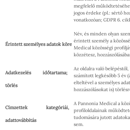
megfelelő működtetéséhe
jogos érdeke (pl.: sértő h
vonatkozóan; GDPR 6. cikk 
Név, és minden olyan szem
érintett személy a közössé
Érintett személyes adatok köre
Medical közösségi profilj
közzétesz, hozzászólásában
Az oldalra való belépéstől,
Adatkezelés időtartama;
számított legkésőbb 5 év (á
elteltével a személyes ada
törlés
hozzászólásokat is) törlés
A Pannonia Medical a közö
Címzettek kategóriái,
profiloldalainak működtet
tudomására jutott adatoka
adattovábbítás
sem.