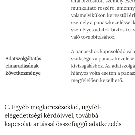
által biztosított személy eset
munkáltató részére, amenny
valamelyikükön keresztül érk
személy a panaszkezeléssel k
személyes adatok biztosító, 
való továbbításához.
A panaszhoz kapcsolódó val
Adatszolgáltatás
szükséges a panasz kezelés
elmaradásának
kivizsgáláshoz. Az adatszolgá
következménye
hiányos volta esetén a pana
megfelelően kezelhető.
C. Egyéb megkeresésekkel, ügyfél-
elégedettségi kérdőívvel, továbbá
kapcsolattartással összefüggő adatkezelés