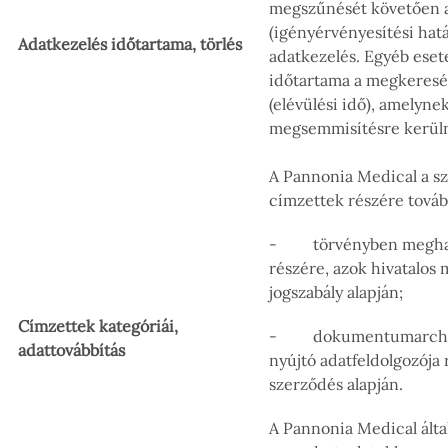
megszűnését követően a
(igényérvényesítési határ
Adatkezelés időtartama, törlés
adatkezelés. Egyéb eset
időtartama a megkeresé
(elévülési idő), amelynek
megsemmisítésre kerül
A Pannonia Medical a sz
címzettek részére tovább
- törvényben meghatá
részére, azok hivatalos 
jogszabály alapján;
Címzettek kategóriái,
- dokumentumarchiválás
adattovábbítás
nyújtó adatfeldolgozója 
szerződés alapján.
A Pannonia Medical ált