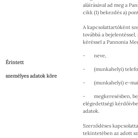
aláírásával ad meg a Pa
cikk (1) bekezdés a) pont
A kapcsolattartóként sz
továbbá a bejelentéssel,
kéréssel a Pannonia Med
- neve,
Érintett
- (munkahelyi) telef
személyes adatok köre
- (munkahelyi) e-mai
- megkeresésben, beje
elégedettségi kérdőívbe
adatok.
Szerződéses kapcsolatta
tekintetében az adott sz