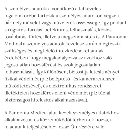
A személyes adatokra vonatkozó adatkezelés
fogalomkörébe tartozik a személyes adatokon végzett
bármely művelet vagy műveletek összessége, így például
a rögzítés, tárolás, betekintés, felhasználás, közlés,
továbbítás, törlés, illetve a megsemmisítés is. A Pannonia
Medical a személyes adatok kezelése során megteszi a
szükséges és megfelelő intézkedéseket annak
érdekében, hogy megakadályozza az azokhoz való
jogosulatlan hozzáférést és azok jogosulatlan
felhasználását. Így különösen, biztosítja létesítményei
fizikai védelmét (pl.: beléptető- és kamerarendszer
működtetésével), és elektronikus rendszerei
illetéktelen hozzáférés elleni védelmét (pl.: tűzfal,
biztonságos hitelesítés alkalmazásával).
A Pannonia Medical által kezelt személyes adatokhoz
alkalmazottai és közreműködői férhetnek hozzá, a
feladataik teljesítéséhez, és az Ön részére való