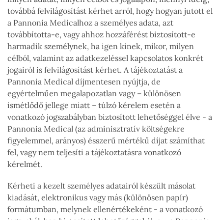
továbbá felvilágosítást kérhet arról, hogy hogyan jutott el
a Pannonia Medicalhoz a személyes adata, azt
továbbította-e, vagy ahhoz hozzáférést biztosított-e
harmadik személynek, ha igen kinek, mikor, milyen
célból, valamint az adatkezeléssel kapcsolatos konkrét
jogairól is felvilágosítást kérhet. A tájékoztatást a
Pannonia Medical díjmentesen nyújtja, de
egyértelműen megalapozatlan vagy – különösen
ismétlődő jellege miatt – túlzó kérelem esetén a
vonatkozó jogszabályban biztosított lehetőséggel élve - a
Pannonia Medical (az adminisztratív költségekre
figyelemmel, arányos) ésszerű mértékű díjat számíthat
fel, vagy nem teljesíti a tájékoztatásra vonatkozó
kérelmét.
Kérheti a kezelt személyes adatairól készült másolat
kiadását, elektronikus vagy más (különösen papír)
formátumban, melynek ellenértékeként - a vonatkozó