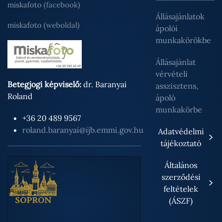
miskafoto
(facebook)
Állásajánlatok
miskafoto
(weboldal)
ápolói
munkakörökbe
Állásajánlat
vérvételi
Betegjogi képviselő:
dr. Baranyai
asszisztens,
Roland
ápoló
munkakörbe
+36 20 489 9567
roland.baranyai@ijb.emmi.gov.hu
Adatvédelmi
tájékoztató
Általános
szerződési
feltételek
(ÁSZF)