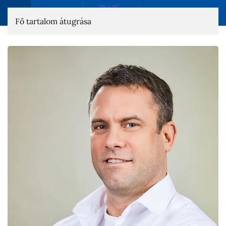
Fő tartalom átugrása