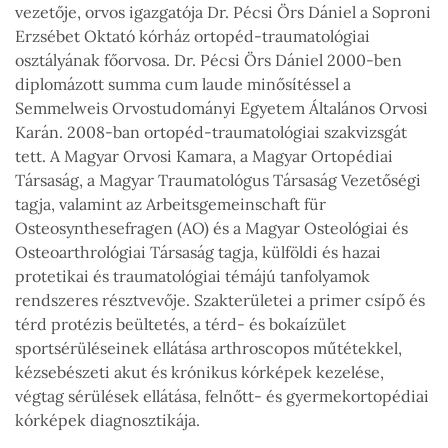
vezetője, orvos igazgatója Dr. Pécsi Örs Dániel a Soproni
Erzsébet Oktató kórház ortopéd-traumatológiai
osztályának főorvosa. Dr. Pécsi Örs Dániel 2000-ben
diplomázott summa cum laude minősítéssel a
Semmelweis Orvostudományi Egyetem Általános Orvosi
Karán. 2008-ban ortopéd-traumatológiai szakvizsgát
tett. A Magyar Orvosi Kamara, a Magyar Ortopédiai
Társaság, a Magyar Traumatológus Társaság Vezetőségi
tagja, valamint az Arbeitsgemeinschaft für
Osteosynthesefragen (AO) és a Magyar Osteológiai és
Osteoarthrológiai Társaság tagja, külföldi és hazai
protetikai és traumatológiai témájú tanfolyamok
rendszeres résztvevője. Szakterületei a primer csípő és
térd protézis beültetés, a térd- és bokaízület
sportsérüléseinek ellátása arthroscopos műtétekkel,
kézsebészeti akut és krónikus kórképek kezelése,
végtag sérülések ellátása, felnőtt- és gyermekortopédiai
kórképek diagnosztikája.