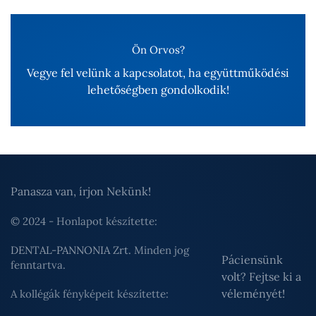
Ön Orvos?
Vegye fel velünk a kapcsolatot, ha együttműködési
lehetőségben gondolkodik!
Panasza van, írjon Nekünk!
© 2024 - Honlapot készítette:
DENTAL-PANNONIA Zrt.
Minden jog
Páciensünk
fenntartva.
volt? Fejtse ki a
véleményét!
A kollégák fényképeit készítette: