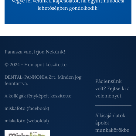
Vegye fel velünk a kapcsolatot, ha együttműködési
lehetőségben gondolkodik!
Panasza van, írjon Nekünk!
© 2024 - Honlapot készítette:
DENTAL-PANNONIA Zrt.
Minden jog
Páciensünk
fenntartva.
volt? Fejtse ki a
véleményét!
A kollégák fényképeit készítette:
miskafoto
(facebook)
Állásajánlatok
miskafoto
(weboldal)
ápolói
munkakörökbe