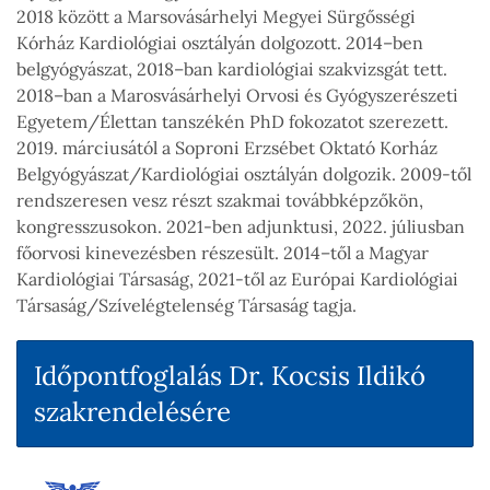
2018 között a Marsovásárhelyi Megyei Sürgősségi
Kórház Kardiológiai osztályán dolgozott. 2014–ben
belgyógyászat, 2018–ban kardiológiai szakvizsgát tett.
2018–ban a Marosvásárhelyi Orvosi és Gyógyszerészeti
Egyetem/Élettan tanszékén PhD fokozatot szerezett.
2019. márciusától a Soproni Erzsébet Oktató Korház
Belgyógyászat/Kardiológiai osztályán dolgozik. 2009-től
rendszeresen vesz részt szakmai továbbképzőkön,
kongresszusokon. 2021-ben adjunktusi, 2022. júliusban
főorvosi kinevezésben részesült. 2014–től a Magyar
Kardiológiai Társaság, 2021-től az Európai Kardiológiai
Társaság/Szívelégtelenség Társaság tagja.
Időpontfoglalás Dr. Kocsis Ildikó
szakrendelésére