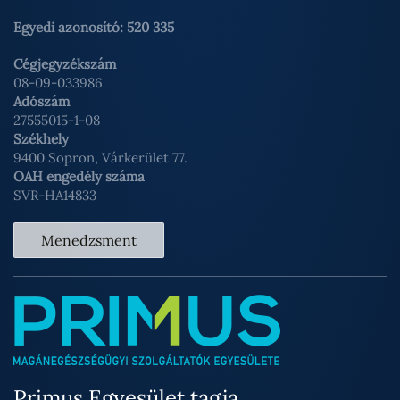
Egyedi azonosító: 520 335
Cégjegyzékszám
08-09-033986
Adószám
27555015-1-08
Székhely
9400 Sopron, Várkerület 77.
OAH engedély száma
SVR-HA14833
Menedzsment
Primus Egyesület tagja