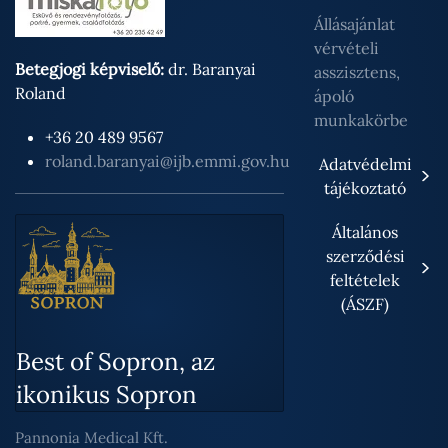
Állásajánlat
vérvételi
Betegjogi képviselő:
dr. Baranyai
asszisztens,
Roland
ápoló
munkakörbe
+36 20 489 9567
roland.baranyai@ijb.emmi.gov.hu
Adatvédelmi
tájékoztató
Általános
szerződési
feltételek
(ÁSZF)
Best of Sopron, az
ikonikus Sopron
Pannonia Medical Kft.