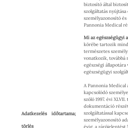
biztosító által bizto
szolgáltatás nyújtás
személyazonosító és 
Pannonia Medical ré
Mi az egészségügyi 
körébe tartozik mind
természetes személy t
vonatkozik, továbbá 
egészségi állapotára
egészségügyi szolgál
A Pannonia Medical 
kapcsolódó személye
szóló 1997. évi XLVII
dokumentáció részét
szolgáltatással kapc
Adatkezelés időtartama;
személyazonosító ada
törlés
évig, a zárójelentést