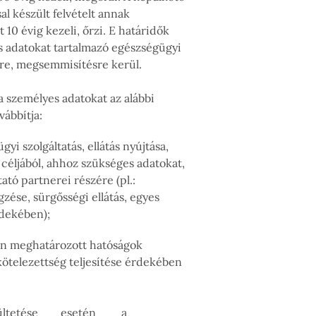
sal készült felvételt annak
t 10 évig kezeli, őrzi. E határidők
es adatokat tartalmazó egészségügyi
re, megsemmisítésre kerül.
 személyes adatokat az alábbi
vábbítja:
zolgáltatás, ellátás nyújtása,
 céljából, ahhoz szükséges adatokat,
ató partnerei részére (pl.:
gzése, sürgősségi ellátás, egyes
érdekében);
meghatározott hatóságok
kötelezettség teljesítése érdekében
eültetése esetén a