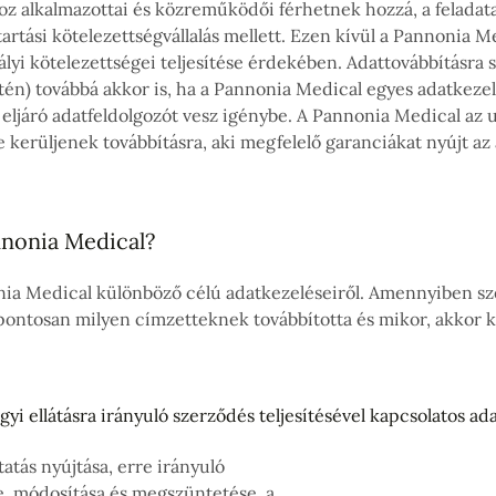
z alkalmazottai és közreműködői férhetnek hozzá, a feladatai
rtási kötelezettségvállalás mellett. Ezen kívül a Pannonia Med
yi kötelezettségei teljesítése érdekében. Adattovábbításra s
etén) továbbá akkor is, ha a Pannonia Medical egyes adatkezel
eljáró adatfeldolgozót vesz igénybe. A Pannonia Medical az ut
 kerüljenek továbbításra, aki megfelelő garanciákat nyújt az
nnonia Medical?
onia Medical különböző célú adatkezeléseiről. Amennyiben szem
ontosan milyen címzetteknek továbbította és mikor, akkor ké
gyi ellátásra irányuló szerződés teljesítésével kapcsolatos ad
atás nyújtása, erre irányuló
, módosítása és megszüntetése, a