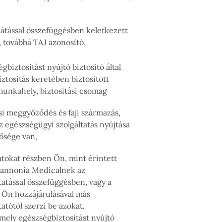
tással összefüggésben keletkezett
 továbbá TAJ azonosító,
iztosítást nyújtó biztosító által
ztosítás keretében biztosított
unkahely, biztosítási csomag
 meggyőződés és faji származás,
egészségügyi szolgáltatás nyújtása
ősége van,
atokat részben Ön, mint érintett
Pannonia Medicalnek az
tatással összefüggésben, vagy a
 Ön hozzájárulásával más
atótól szerzi be azokat.
ely egészségbiztosítást nyújtó