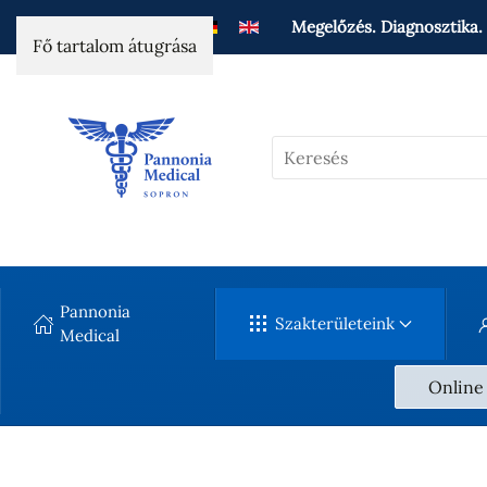
Megelőzés. Diagnosztika. 
Fő tartalom átugrása
Pannonia
Szakterületeink
Medical
Online