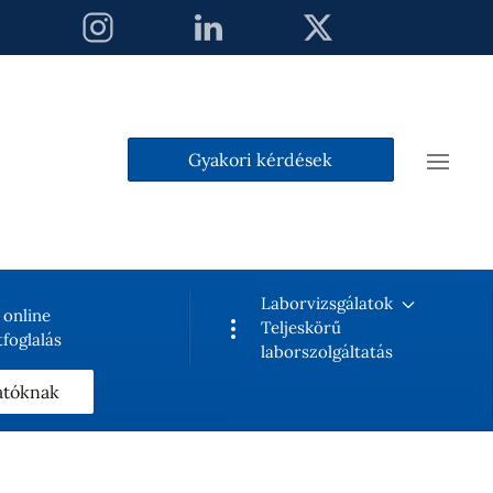
Gyakori kérdések
Laborvizsgálatok
 online
Teljeskörű
foglalás
laborszolgáltatás
atóknak