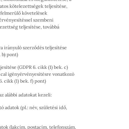
tos kötelezettségek teljesítése,
 felmerülő követelések
érvényesítéssel szembeni
ezettség teljesítése, továbbá
a irányuló szerződés teljesítése
 b) pont)
jesítése (GDPR 6. cikk (1) bek. c)
cal igényérvényesítésre vonatkozó
 cikk (1) bek. f) pont)
z alábbi adatokat kezeli:
datok (pl.: név, születési idő,
ok (lakcím, postacím, telefonszám,