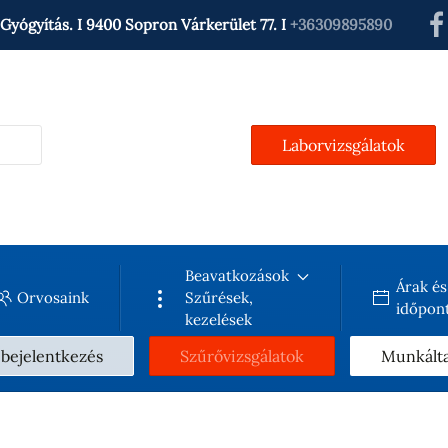
Gyógyítás. I 9400 Sopron Várkerület 77. I
+36309895890
Laborvizsgálatok
Beavatkozások
Árak és
Orvosaink
Szűrések,
időpont
kezelések
 bejelentkezés
Szűrővizsgálatok
Munkált