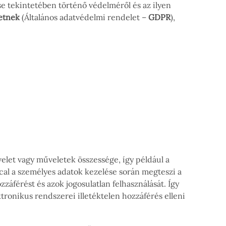
e tekintetében történő védelméről és az ilyen
etnek
(Általános adatvédelmi rendelet –
GDPR
),
let vagy műveletek összessége, így például a
dical a személyes adatok kezelése során megteszi a
férést és azok jogosulatlan felhasználását. Így
tronikus rendszerei illetéktelen hozzáférés elleni