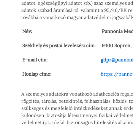
adatot, egészségügyi adatot stb.) azaz személyes 
adatok szabad áramlásáról, valamint a 95/46/EK ren
továbbá a vonatkozó magyar adatvédelmi jogszabá
Név:
Pannonia Medi
Székhely és postai levelezési cím:
9400 Sopron, 
E-mail cím:
gdpr@pannoni
Honlap címe:
https://panno
A személyes adatokra vonatkozó adatkezelés fogal
rögzítés, tárolás, betekintés, felhasználás, közlés,
szükséges és megfelelő intézkedéseket annak érdek
különösen, biztosítja létesítményei fizikai védelmé
védelmét (pl.: tűzfal, biztonságos hitelesítés alkalm