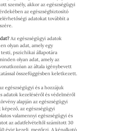
sított személy, akkor az egészségügyi
a érdekében az egészségbiztosító
elérhetőségi adatokat továbbít a
szére.
adat?
Az egészségügyi adatok
en olyan adat, amely egy
esti, pszichikai állapotára
minden olyan adat, amely az
 vonatkozóan az általa igénybevett
tatással összefüggésben keletkezett.
az egészségügyi és a hozzájuk
s adatok kezeléséről és védelméről
. törvény alapján az egészségügyi
 képező, az egészségügyi
solatos valamennyi egészségügyi és
tot az adatfelvételtől számított 30
 50 évig kezeli, megőrzi. A képalkotó