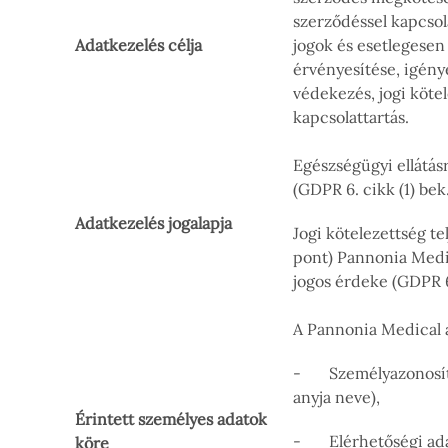
szerződéssel kapcsola
Adatkezelés célja
jogok és esetlegesen
érvényesítése, igény
védekezés, jogi kötel
kapcsolattartás.
Egészségügyi ellátásr
(GDPR 6. cikk (1) bek.
Adatkezelés jogalapja
Jogi kötelezettség tel
pont) Pannonia Medi
jogos érdeke (GDPR 6.
A Pannonia Medical a
- Személyazonosító a
anyja neve),
Érintett személyes adatok
- Elérhetőségi adat
köre