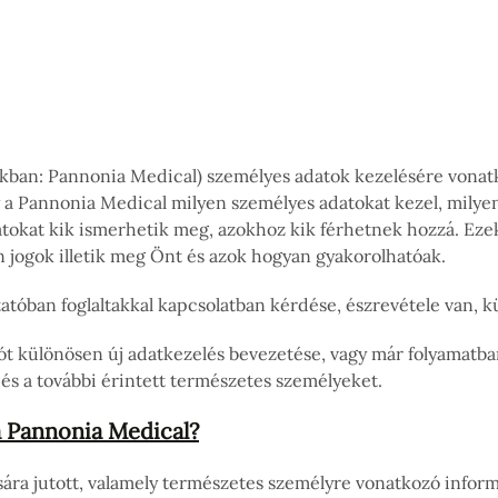
akban: Pannonia Medical) személyes adatok kezelésére vonat
a Pannonia Medical milyen személyes adatokat kezel, milyen 
okat kik ismerhetik meg, azokhoz kik férhetnek hozzá. Ezeken
en jogok illetik meg Önt és azok hogyan gyakorolhatóak.
atóban foglaltakkal kapcsolatban kérdése, észrevétele van, kü
ót különösen új adatkezelés bevezetése, vagy már folyamatba
 és a további érintett természetes személyeket.
a Pannonia Medical?
a jutott, valamely természetes személyre vonatkozó informác