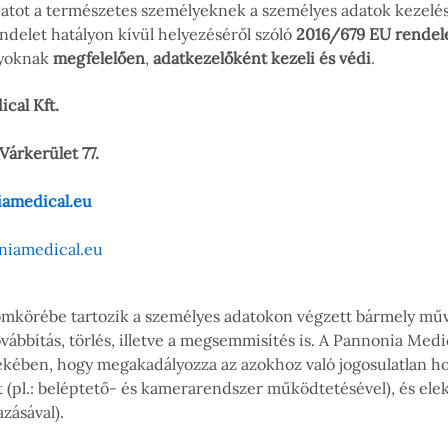
adatot a természetes személyeknek a személyes adatok kezelés
delet hatályon kívül helyezéséről szóló
2016/679 EU rendel
lyoknak
megfelelően
,
adatkezelőként kezeli és védi
.
cal Kft.
Várkerület 77.
amedical.eu
niamedical.eu
omkörébe tartozik a személyes adatokon végzett bármely műve
 továbbítás, törlés, illetve a megsemmisítés is. A Pannonia Me
ében, hogy megakadályozza az azokhoz való jogosulatlan hozzá
t (pl.: beléptető- és kamerarendszer működtetésével), és elek
azásával).