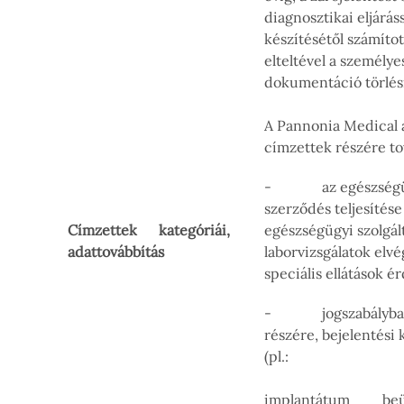
diagnosztikai eljárás
készítésétől számítot
elteltével a személy
dokumentáció törlés
A Pannonia Medical a
címzettek részére to
- az egészségügyi s
szerződés teljesítése
Címzettek kategóriái,
egészségügyi szolgált
adattovábbítás
laborvizsgálatok elvé
speciális ellátások 
- jogszabályban 
részére, bejelentési 
(pl.:
implantátum b