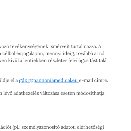
kozó tevékenységének ismérveit tartalmazza. A
célból és jogalapon, mennyi ideig, továbbá arról,
 kívül a lentiekben részletes felvilágosítást talál
ldje el a
gdpr@pannoniamedical.eu
e-mail címre.
n lévő adatkezelés változása esetén módosíthatja,
iót (pl.: személyazonosító adatot, elérhetőségi