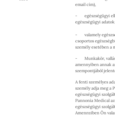
email cím),
- egészségügyi ellá
egészségügyi adatok,
- valamely egészségb
csoportos egészségbi
személy esetében a m
- Munkakör, vallási
amennyiben annak az 
szempontjából jelent
A fenti személyes ad
személy adja meg a 
egészségügyi szolgál
Pannonia Medical az
egészségügyi szolgált
Amennyiben Ön valam