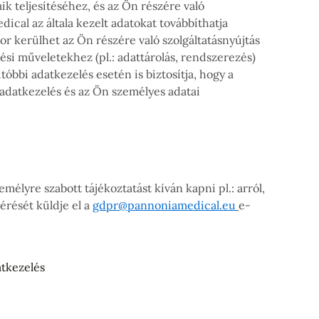
k teljesítéséhez, és az Ön részére való
ical az általa kezelt adatokat továbbíthatja
or kerülhet az Ön részére való szolgáltatásnyújtás
ési műveletekhez (pl.: adattárolás, rendszerezés)
óbbi adatkezelés esetén is biztosítja, hogy a
 adatkezelés és az Ön személyes adatai
élyre szabott tájékoztatást kíván kapni pl.: arról,
rését küldje el a
gdpr@pannoniamedical.eu
e-
atkezelés