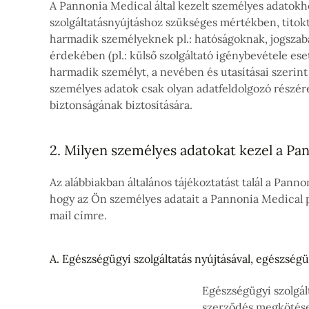
A Pannonia Medical által kezelt személyes adatokho
szolgáltatásnyújtáshoz szükséges mértékben, titokta
harmadik személyeknek pl.: hatóságoknak, jogszabál
érdekében (pl.: külső szolgáltató igénybevétele es
harmadik személyt, a nevében és utasításai szerint 
személyes adatok csak olyan adatfeldolgozó részére
biztonságának biztosítására.
2. Milyen személyes adatokat kezel a Pa
Az alábbiakban általános tájékoztatást talál a Pann
hogy az Ön személyes adatait a Pannonia Medical p
mail címre.
A. Egészségügyi szolgáltatás nyújtásával, egészségü
Egészségügyi szolgált
szerződés megkötése