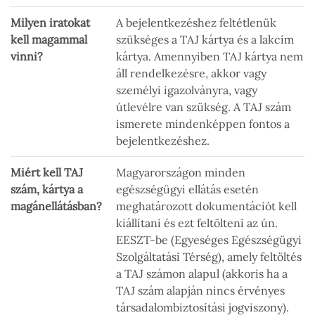
Milyen iratokat
A bejelentkezéshez feltétlenük
kell magammal
szükséges a TAJ kártya és a lakcím
vinni?
kártya. Amennyiben TAJ kártya nem
áll rendelkezésre, akkor vagy
személyi igazolványra, vagy
útlevélre van szükség. A TAJ szám
ismerete mindenképpen fontos a
bejelentkezéshez.
Miért kell TAJ
Magyarországon minden
szám, kártya a
egészségügyi ellátás esetén
magánellátásban?
meghatározott dokumentációt kell
kiállítani és ezt feltölteni az ún.
EESZT-be (Egyeséges Egészségügyi
Szolgáltatási Térség), amely feltöltés
a TAJ számon alapul (akkoris ha a
TAJ szám alapján nincs érvényes
társadalombiztosítási jogviszony).