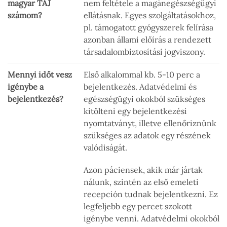
magyar TAJ
nem feltétele a magánegészségügyi
számom?
ellátásnak. Egyes szolgáltatásokhoz,
pl. támogatott gyógyszerek felírása
azonban állami előírás a rendezett
társadalombiztosítási jogviszony.
Mennyi időt vesz
Első alkalommal kb. 5-10 perc a
igénybe a
bejelentkezés. Adatvédelmi és
bejelentkezés?
egészségügyi okokból szükséges
kitölteni egy bejelentkezési
nyomtatványt, illetve ellenőriznünk
szükséges az adatok egy részének
valódiságát.
Azon páciensek, akik már jártak
nálunk, szintén az első emeleti
recepción tudnak bejelentkezni. Ez
legfeljebb egy percet szokott
igénybe venni. Adatvédelmi okokból