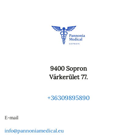
9400 Sopron
Várkerület 77.
+36309895890
E-mail
info@pannoniamedical.eu