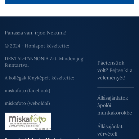
Panasza van, írjon Nekünk!
© 2024 - Honlapot készítette:
DENTAL-PANNONIA Zrt.
Minden jog
Páciensünk
fenntartva.
volt? Fejtse ki a
véleményét!
A kollégák fényképeit készítette:
miskafoto
(facebook)
Állásajánlatok
miskafoto
(weboldal)
ápolói
munkakörökbe
Állásajánlat
vérvételi