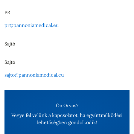
PR
pr@pannoniamedical.eu
Sajtó
Sajtó
sajto@pannoniamedical.eu
Ön Orvos?
Vegye fel velünk a kapcsolatot, ha együttműködési
lehetőségben gondolkodik!