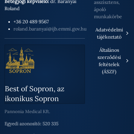
Betegjogi képviselő:
dr. Baranyai
asszisztens,
Roland
ápoló
munkakörbe
+36 20 489 9567
roland.baranyai@ijb.emmi.gov.hu
Adatvédelmi
tájékoztató
Általános
szerződési
feltételek
(ÁSZF)
Best of Sopron, az
ikonikus Sopron
Pannonia Medical Kft.
Egyedi azonosító: 520 335