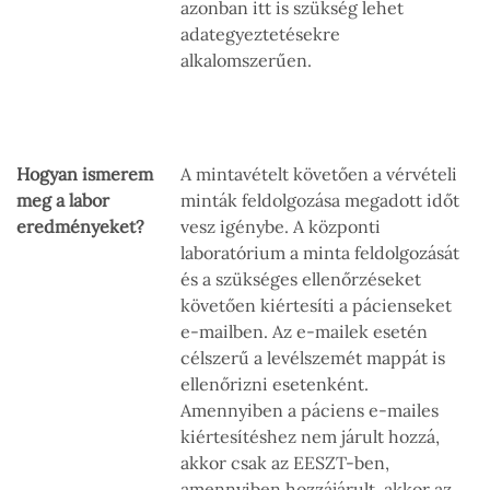
azonban itt is szükség lehet
adategyeztetésekre
alkalomszerűen.
Hogyan ismerem
A mintavételt követően a vérvételi
meg a labor
minták feldolgozása megadott időt
eredményeket?
vesz igénybe. A központi
laboratórium a minta feldolgozását
és a szükséges ellenőrzéseket
követően kiértesíti a pácienseket
e-mailben. Az e-mailek esetén
célszerű a levélszemét mappát is
ellenőrizni esetenként.
Amennyiben a páciens e-mailes
kiértesítéshez nem járult hozzá,
akkor csak az EESZT-ben,
amennyiben hozzájárult, akkor az