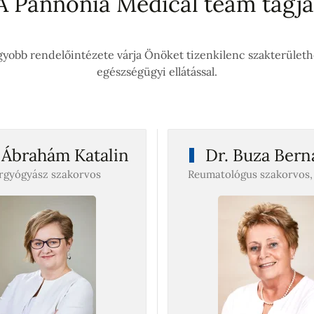
A Pannonia Medical team tagja
yobb rendelőintézete várja Önöket tizenkilenc szakterület
egészségügyi ellátással.
 Ábrahám Katalin
Dr. Buza Bern
rgyógyász szakorvos
Reumatológus szakorvos,