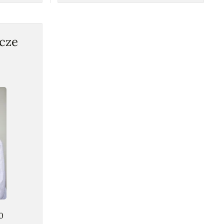
cze
0