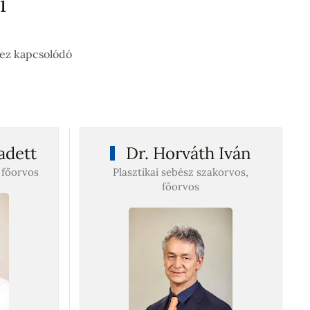
i
hez kapcsolódó
adett
Dr. Horváth Iván
 főorvos
Plasztikai sebész szakorvos,
főorvos