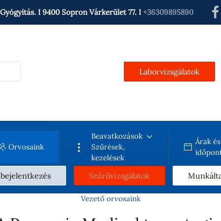
Gyógyítás. I 9400 Sopron Várkerület 77. I
+36309895890
Laborvizsgálatok
Beavatkozások
Árak és
Orvosaink
Szűrések,
időpont
kezelések
 bejelentkezés
Szűrővizsgálatok
Munkált
Vezető orvosaink