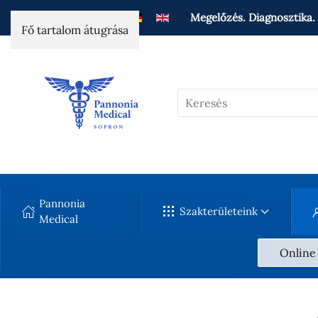
Megelőzés. Diagnosztika. 
Fő tartalom átugrása
Pannonia
Szakterületeink
Medical
Online