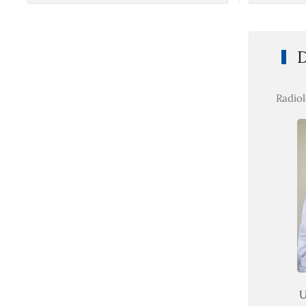
D
Radiol
U