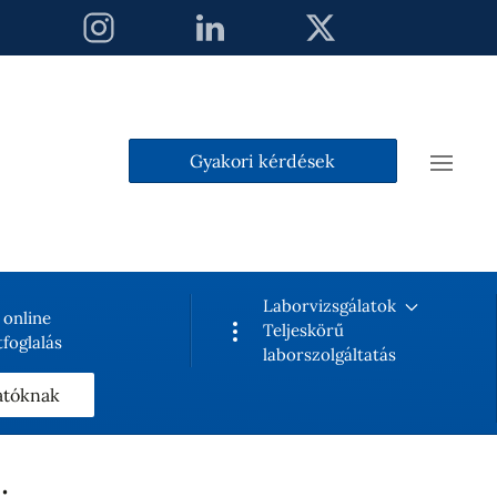
Gyakori kérdések
Laborvizsgálatok
 online
Teljeskörű
foglalás
laborszolgáltatás
atóknak