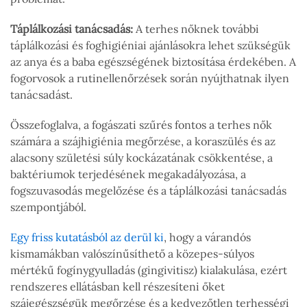
Táplálkozási tanácsadás:
A terhes nőknek további
táplálkozási és foghigiéniai ajánlásokra lehet szükségük
az anya és a baba egészségének biztosítása érdekében. A
fogorvosok a rutinellenőrzések során nyújthatnak ilyen
tanácsadást.
Összefoglalva, a fogászati szűrés fontos a terhes nők
számára a szájhigiénia megőrzése, a koraszülés és az
alacsony születési súly kockázatának csökkentése, a
baktériumok terjedésének megakadályozása, a
fogszuvasodás megelőzése és a táplálkozási tanácsadás
szempontjából.
Egy friss kutatásból az derül ki
, hogy a várandós
kismamákban valószínűsíthető a közepes-súlyos
mértékű fogínygyulladás (gingivitisz) kialakulása, ezért
rendszeres ellátásban kell részesíteni őket
szájegészségük megőrzése és a kedvezőtlen terhességi