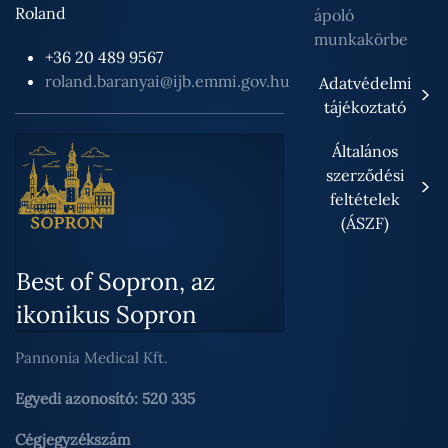
Roland
ápoló
munkakörbe
+36 20 489 9567
roland.baranyai@ijb.emmi.gov.hu
Adatvédelmi
tájékoztató
Általános
szerződési
feltételek
(ÁSZF)
Best of Sopron, az
ikonikus Sopron
Pannonia Medical Kft.
Egyedi azonosító: 520 335
Cégjegyzékszám