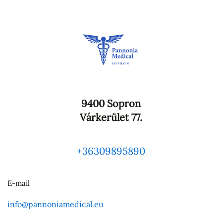
9400 Sopron
Várkerület 77.
+36309895890
E-mail
info@pannoniamedical.eu