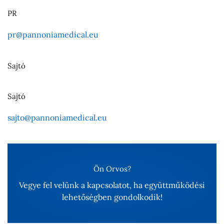
PR
pr@pannoniamedical.eu
Sajtó
Sajtó
sajto@pannoniamedical.eu
Ön Orvos?
Vegye fel velünk a kapcsolatot, ha együttműködési
lehetőségben gondolkodik!