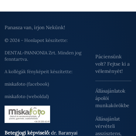
Panasza van, írjon Nekünk!
© 2024 - Honlapot készítette:
DENTAL-PANNONIA Zrt.
Minden jog
Páciensünk
fenntartva.
volt? Fejtse ki a
véleményét!
A kollégák fényképeit készítette:
miskafoto
(facebook)
Állásajánlatok
miskafoto
(weboldal)
ápolói
munkakörökbe
Állásajánlat
vérvételi
Betegjogi képviselő:
dr. Baranyai
asszisztens,