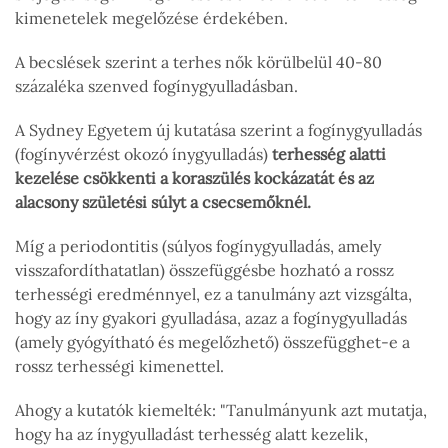
kimenetelek megelőzése érdekében.
A becslések szerint a terhes nők körülbelül 40-80
százaléka szenved fogínygyulladásban.
A Sydney Egyetem új kutatása szerint a fogínygyulladás
(fogínyvérzést okozó ínygyulladás)
terhesség alatti
kezelése csökkenti a koraszülés kockázatát és az
alacsony születési súlyt a csecsemőknél.
Míg a periodontitis (súlyos fogínygyulladás, amely
visszafordíthatatlan) összefüggésbe hozható a rossz
terhességi eredménnyel, ez a tanulmány azt vizsgálta,
hogy az íny gyakori gyulladása, azaz a fogínygyulladás
(amely gyógyítható és megelőzhető) összefügghet-e a
rossz terhességi kimenettel.
Ahogy a kutatók kiemelték: "Tanulmányunk azt mutatja,
hogy ha az ínygyulladást terhesség alatt kezelik,