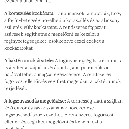
ezeket a problémákat.
A koraszülés kockázata:
Tanulmányok kimutatták, hogy
a fogínybetegség növelheti a koraszülés és az alacsony
születési súly kockázatát. A rendszeres fogászati
szűrések segíthetnek megelőzni és kezelni a
fogínybetegségeket, csökkentve ezzel ezeket a
kockázatokat.
A baktériumok átvitele:
A fogínybetegség baktériumokat
is átvihet a szájból a véráramba, ami potenciálisan
hatással lehet a magzat egészségére. A rendszeres
fogorvosi ellenőrzés segíthet megelőzni a baktériumok
terjedését.
A fogszuvasodás megelőzése:
A terhesség alatt a szájban
lévő cukor és savak számának növekedése
fogszuvasodáshoz vezethet. A rendszeres fogorvosi
ellenőrzés segíthet megelőzni és kezelni ezt a
problémát.